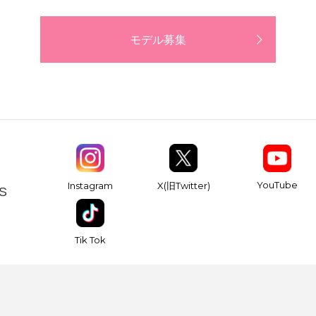
モデル募集
YouTube
Instagram
X(旧Twitter)
S
Tik Tok