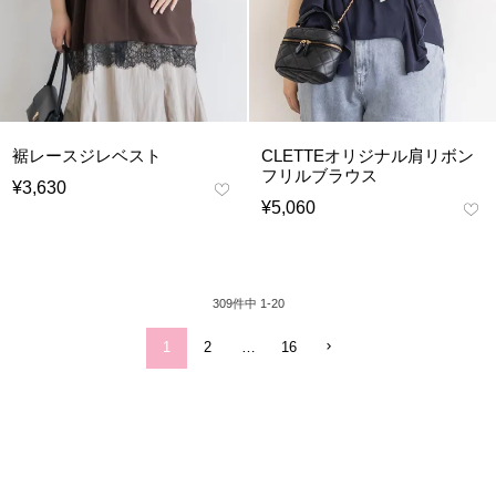
裾レースジレベスト
CLETTEオリジナル肩リボン
フリルブラウス
¥
3,630
¥
5,060
309
件中
1
-
20
1
2
…
16