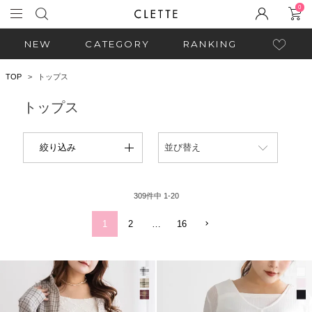
0
NEW
CATEGORY
RANKING
TOP
トップス
トップス
絞り込み
並び替え
309
件中
1
-
20
1
2
…
16