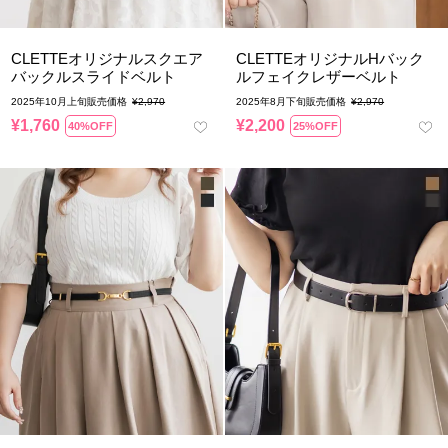
CLETTEオリジナルスクエア
CLETTEオリジナルHバック
バックルスライドベルト
ルフェイクレザーベルト
2025年10月上旬販売価格
¥
2,970
2025年8月下旬販売価格
¥
2,970
¥
1,760
¥
2,200
40%OFF
25%OFF