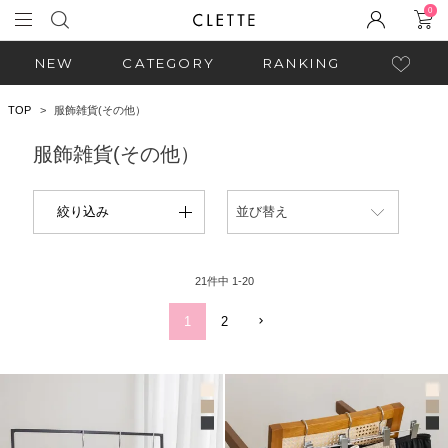
0
NEW
CATEGORY
RANKING
TOP
服飾雑貨(その他）
服飾雑貨(その他）
絞り込み
並び替え
21
件中
1
-
20
1
2