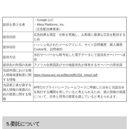
・Google LLC
提供を受ける者
・Meta Platforms, Inc.
（広告配信事業者）
広告効果を測定・分析を実施し、お客様に最適な広告を配信する
提供目的
ため
ハッシュ化されたメールアドレス、サイト訪問履歴、購入履歴、
提供項目
Cookie等、訪問者ID
当社サーバーから暗号化した電子データにて提供先サーバーへ送
提供方法
信
提供先の外国の名称
アメリカ合衆国及びその他提供先が保有するサーバーの所在国
当該外国における個
人情報保護制度に関
https://www.ppc.go.jp/files/pdf/USA_report.pdf
する情報
当該第三者が講ずる
APECのプライバシーフレームワークに準拠した法令と当該法令
個人情報の保護のた
を執行する機関を有していると考えられるため、個人情報の保護
めの措置に関する情
について、日本と同等の措置を講じていると考えられます。
報
5.委託について