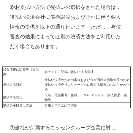
⑥お支払い方法で後払いの選択をされた場合は，
後払い決済会社に債権譲渡およびそれに伴う個人
情報の提供を以下の通り行います。ただし，与信
審査の結果によっては別の決済方法をご利用いた
だく場合もあります。
代金債権の譲渡先（提供
各サイトに記載の後払い決済会社
先）
後払い決済のための審査および代金回収や債権管理のため
提供する目的
後払い決済会社よりサービスに関する情報のお知らせのた
め
氏名，電話番号，住所，E-MAILアドレス，購入商品，金
提供する項目
額等
提供の手段又は方法
専用システムにて実施
⑦当社が所属するニッセングループ企業に対し