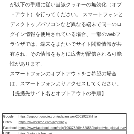
が以下の手順に従い当該クッキーの無効化（オプ
トアウト）を行ってください。 スマートフォンと
デスクトップパソコンなど異なる端末で同一のロ
グイン情報を使用されている場合、一部のwebブ
ラウザでは、端末をまたいでサイト閲覧情報が共
有され、その情報をもとに広告が配信される可能
性があります。
スマートフォンのオプトアウトをご希望の場合
は、スマートフォンよりアクセスしてください。
【提携先サイト名とオプトアウトの手順】
Google
https://support.google.com/ads/answer/2662922?hl=ja
Criteo
https://www.criteo.com/jp/privacy/
Facebook
https://www.facebook.com/help/109378269482053?helpref=hc_global_nav
LINE
https://optout.tr.line.me/