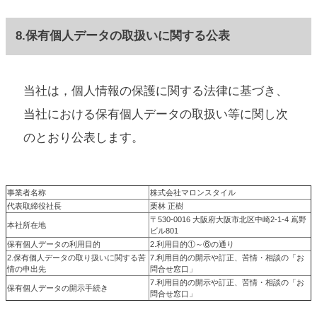
8.保有個人データの取扱いに関する公表
当社は，個人情報の保護に関する法律に基づき、
当社における保有個人データの取扱い等に関し次
のとおり公表します。
事業者名称
株式会社マロンスタイル
代表取締役社長
栗林 正樹
〒530-0016 大阪府大阪市北区中崎2-1-4 嶌野
本社所在地
ビル801
保有個人データの利用目的
2.利用目的①～⑥の通り
2.保有個人データの取り扱いに関する苦
7.利用目的の開示や訂正、苦情・相談の「お
情の申出先
問合せ窓口」
7.利用目的の開示や訂正、苦情・相談の「お
保有個人データの開示手続き
問合せ窓口」