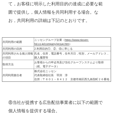
て，お客様に明示した利用目的の達成に必要な範
囲で提供し，個人情報を共同利用する場合。な
お，共同利用の詳細は下記のとおりです。
ニッセングループ企業（
https://www.nissen-
共同利用の範囲
hd.co.jp/company/group.htm
）
共同利用の目的
2.利用目的①、②、④に準じる
共同利用される個人情報
氏名，住所，電話番号，生年月日，性別，メールアドレス，
の項目
購入履歴等
お客様からの申込等及び当社グループシステムより取得
取得方法
（紙、電子データ）
株式会社ニッセン
共同利用責任者
代表取締役社長 羽渕 淳
住所：〒６０１－８４１２ 京都市南区西九条院町２６番地
⑧当社が提携する広告配信事業者に以下の範囲で
個人情報を提供する場合。