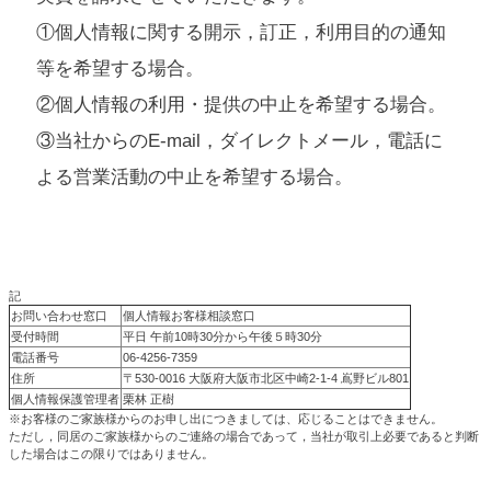
①個人情報に関する開示，訂正，利用目的の通知
等を希望する場合。
②個人情報の利用・提供の中止を希望する場合。
③当社からのE-mail，ダイレクトメール，電話に
よる営業活動の中止を希望する場合。
記
お問い合わせ窓口
個人情報お客様相談窓口
受付時間
平日 午前10時30分から午後５時30分
電話番号
06-4256-7359
住所
〒530-0016 大阪府大阪市北区中崎2-1-4 嶌野ビル801
個人情報保護管理者
栗林 正樹
※お客様のご家族様からのお申し出につきましては、応じることはできません。
ただし，同居のご家族様からのご連絡の場合であって，当社が取引上必要であると判断
した場合はこの限りではありません。