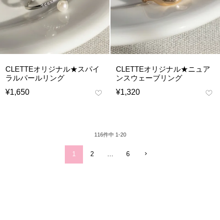
CLETTEオリジナル★スパイ
CLETTEオリジナル★ニュア
ラルパールリング
ンスウェーブリング
¥
1,650
¥
1,320
116
件中
1
-
20
1
2
…
6