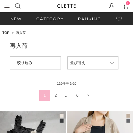
0
NEW
CATEGORY
RANKING
TOP
再入荷
再入荷
絞り込み
並び替え
116
件中
1
-
20
1
2
…
6