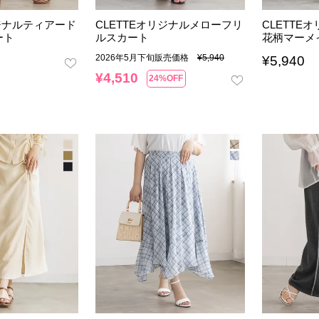
リジナルティアード
CLETTEオリジナルメローフリ
CLETTE
ート
ルスカート
花柄マーメ
2026年5月下旬販売価格
¥
5,940
¥
5,940
¥
4,510
24%OFF