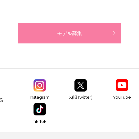
モデル募集
YouTube
Instagram
X(旧Twitter)
S
Tik Tok