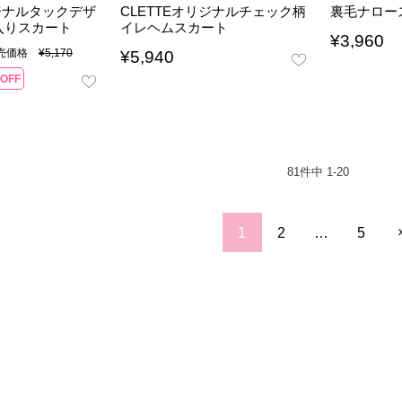
リジナルタックデザ
CLETTEオリジナルチェック柄
裏毛ナロー
入りスカート
イレヘムスカート
¥
3,960
販売価格
¥
5,170
¥
5,940
OFF
81
件中
1
-
20
1
2
…
5