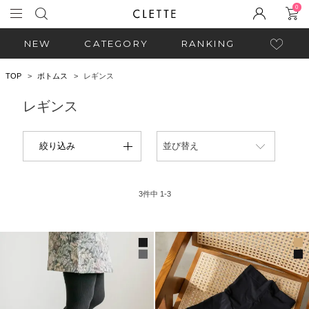
0
NEW
CATEGORY
RANKING
TOP
ボトムス
レギンス
レギンス
絞り込み
並び替え
3
件中
1
-
3