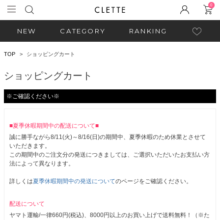
0
NEW
CATEGORY
RANKING
TOP
ショッピングカート
ショッピングカート
※ご確認ください※
■夏季休暇期間中の配送について■
誠に勝手ながら8/11(火)～8/16(日)の期間中、夏季休暇のため休業とさせて
いただきます。
この期間中のご注文分の発送につきましては、ご選択いただいたお支払い方
法によって異なります。
詳しくは
夏季休暇期間中の発送について
のページをご確認ください。
配送について
ヤマト運輸/一律660円(税込)、8000円以上のお買い上げで送料無料！（※た