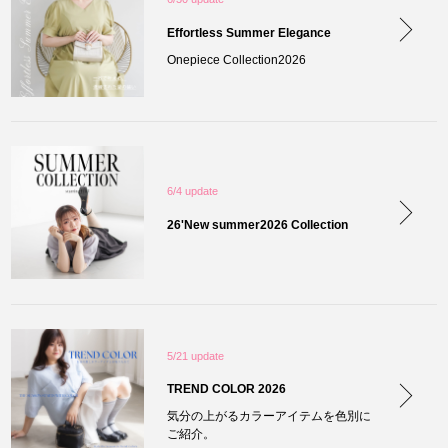
Effortless Summer Elegance
Onepiece Collection2026
6/4 update
26'New summer2026 Collection
5/21 update
TREND COLOR 2026
気分の上がるカラーアイテムを色別に
ご紹介。