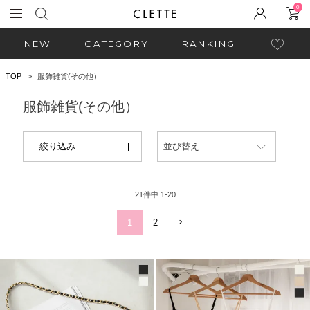
0
NEW
CATEGORY
RANKING
TOP
服飾雑貨(その他）
服飾雑貨(その他）
絞り込み
並び替え
21
件中
1
-
20
1
2