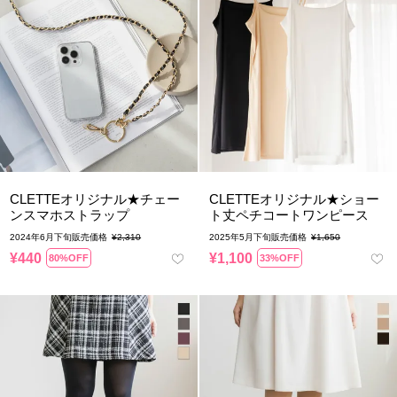
CLETTEオリジナル★チェー
CLETTEオリジナル★ショー
ンスマホストラップ
ト丈ペチコートワンピース
2024年6月下旬販売価格
¥
2,310
2025年5月下旬販売価格
¥
1,650
¥
440
¥
1,100
80%OFF
33%OFF