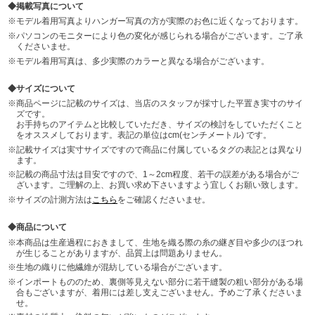
掲載写真について
モデル着用写真よりハンガー写真の方が実際のお色に近くなっております。
パソコンのモニターにより色の変化が感じられる場合がございます。ご了承
くださいませ。
モデル着用写真は、多少実際のカラーと異なる場合がございます。
サイズについて
商品ページに記載のサイズは、当店のスタッフが採寸した平置き実寸のサイ
ズです。
お手持ちのアイテムと比較していただき、サイズの検討をしていただくこと
をオススメしております。表記の単位はcm(センチメートル) です。
記載サイズは実寸サイズですので商品に付属しているタグの表記とは異なり
ます。
記載の商品寸法は目安ですので、1～2cm程度、若干の誤差がある場合がご
ざいます。ご理解の上、お買い求め下さいますよう宜しくお願い致します。
サイズの計測方法は
こちら
をご確認くださいませ。
商品について
本商品は生産過程におきまして、生地を織る際の糸の継ぎ目や多少のほつれ
が生じることがありますが、品質上は問題ありません。
生地の織りに他繊維が混紡している場合がございます。
インポートもののため、裏側等見えない部分に若干縫製の粗い部分がある場
合もございますが、着用には差し支えございません。予めご了承くださいま
せ。