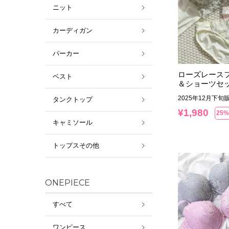
ニット
カーディガン
パーカー
ローズレース
ベスト
＆ショーツセ
2025年12月下旬
タンクトップ
¥
1,980
25%
キャミソール
トップスその他
ONEPIECE
すべて
ワンピース