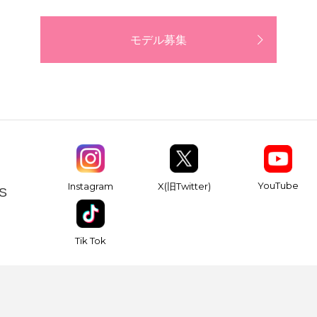
モデル募集
YouTube
Instagram
X(旧Twitter)
S
Tik Tok