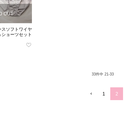
D OUT
ースソフトワイヤ
＆ショーツセット
33
件中
21
-
33
1
2