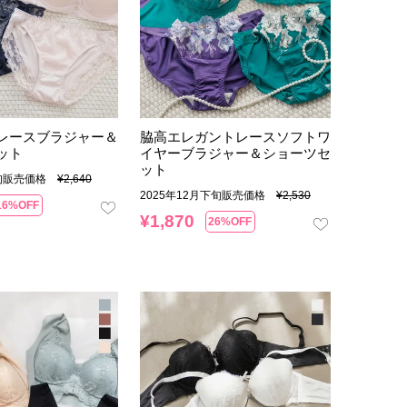
レースブラジャー＆
脇高エレガントレースソフトワ
ット
イヤーブラジャー＆ショーツセ
ット
上旬販売価格
¥
2,640
2025年12月下旬販売価格
¥
2,530
16%OFF
¥
1,870
26%OFF