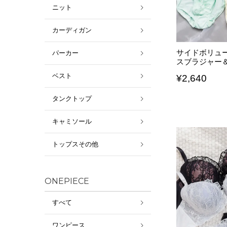
ニット
カーディガン
サイドボリュ
パーカー
スブラジャー
ベスト
¥
2,640
タンクトップ
キャミソール
トップスその他
ONEPIECE
すべて
ワンピース