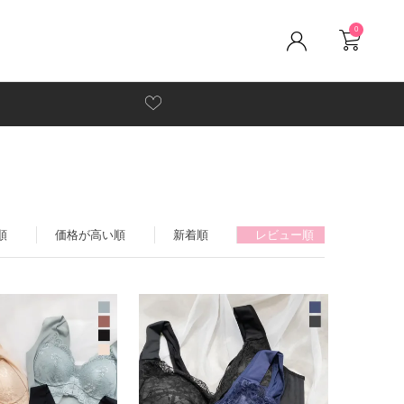
0
順
価格が高い順
新着順
レビュー順