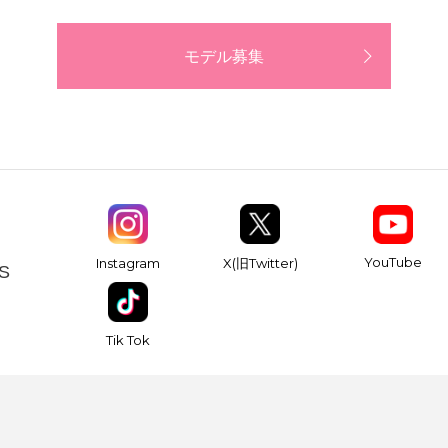
モデル募集
YouTube
Instagram
X(旧Twitter)
S
Tik Tok