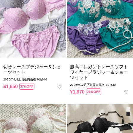
切替レースブラジャー＆ショ
脇高エレガントレースソフト
ーツセット
ワイヤーブラジャー＆ショー
ツセット
2025年9月上旬販売価格
¥
2,640
2025年12月下旬販売価格
¥
2,530
¥
1,650
37%OFF
¥
1,870
26%OFF