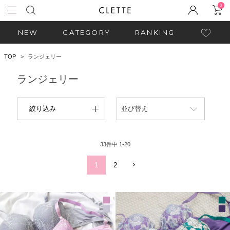
0
NEW
CATEGORY
RANKING
TOP
ランジェリー
ランジェリー
絞り込み
並び替え
33
件中
1
-
20
1
2