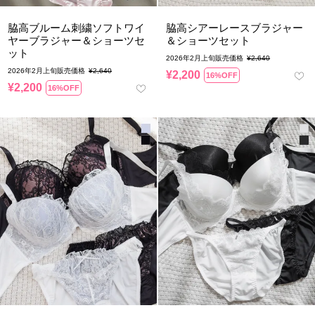
脇高ブルーム刺繍ソフトワイ
脇高シアーレースブラジャー
ヤーブラジャー＆ショーツセ
＆ショーツセット
ット
2026年2月上旬販売価格
¥
2,640
2026年2月上旬販売価格
¥
2,640
¥
2,200
16%OFF
¥
2,200
16%OFF