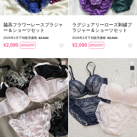
脇高フラワーレースブラジャ
ラグジュアリーローズ刺繍ブ
ー＆ショーツセット
ラジャー＆ショーツセット
2026年2月下旬販売価格
¥
2,640
2026年2月下旬販売価格
¥
2,640
¥
2,090
¥
2,090
20%OFF
20%OFF