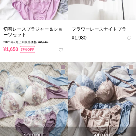
切替レースブラジャー＆ショ
フラワーレースナイトブラ
ーツセット
¥
1,980
2025年9月上旬販売価格
¥
2,640
¥
1,650
37%OFF
SOLD OUT
SOLD OUT