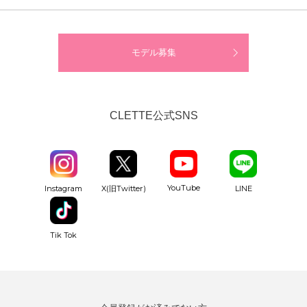
モデル募集
CLETTE公式SNS
YouTube
Instagram
X(旧Twitter)
LINE
Tik Tok