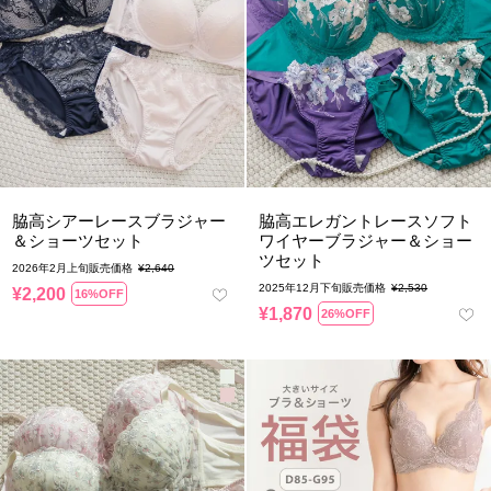
脇高シアーレースブラジャー
脇高エレガントレースソフト
＆ショーツセット
ワイヤーブラジャー＆ショー
ツセット
2026年2月上旬販売価格
¥
2,640
2025年12月下旬販売価格
¥
2,530
¥
2,200
16%OFF
¥
1,870
26%OFF