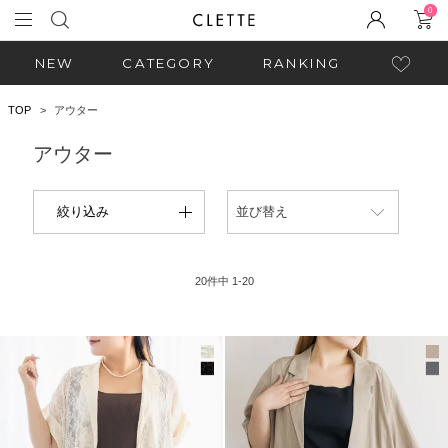
0
NEW
CATEGORY
RANKING
TOP
アウター
アウター
絞り込み
並び替え
20
件中
1
-
20