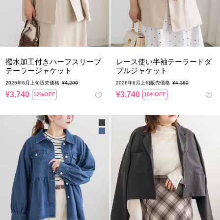
撥水加工付きハーフスリーブ
レース使い半袖テーラードダ
テーラージャケット
ブルジャケット
2026年6月上旬販売価格
¥
4,290
2026年6月上旬販売価格
¥
4,180
¥
3,740
¥
3,740
12%OFF
10%OFF