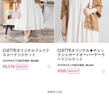
CLETTEオリジナルフェイク
CLETTEオリジナル★チェッ
スエードジャケット
クジャガードオーバーテーラ
ードジャケット
2025年8月下旬販売価格
¥
6,930
2025年4月上旬販売価格
¥
6,710
¥
5,170
25%OFF
¥
330
95%OFF
20
件中
1
-
20