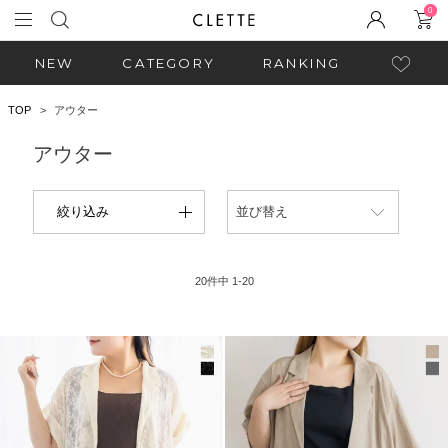
0
NEW
CATEGORY
RANKING
TOP
アウター
アウター
絞り込み
並び替え
20
件中
1
-
20