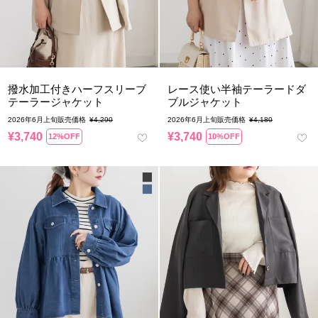
撥水加工付きハーフスリーブ
レース使い半袖テーラードダ
テーラージャケット
ブルジャケット
2026年6月上旬販売価格
¥
4,290
2026年6月上旬販売価格
¥
4,180
¥
3,740
¥
3,740
12%OFF
10%OFF