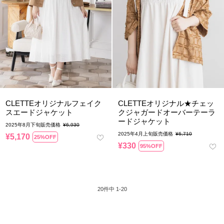
CLETTEオリジナルフェイク
CLETTEオリジナル★チェッ
スエードジャケット
クジャガードオーバーテーラ
ードジャケット
2025年8月下旬販売価格
¥
6,930
2025年4月上旬販売価格
¥
6,710
¥
5,170
25%OFF
¥
330
95%OFF
20
件中
1
-
20