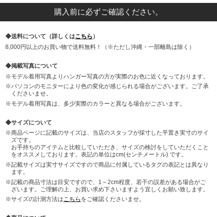
購入前に必ずご確認ください。
送料について（詳しくは
こちら
）
8,000円以上のお買い物で送料無料！（※ただし沖縄・一部離島は除く）
掲載写真について
モデル着用写真よりハンガー写真の方が実際のお色に近くなっております。
パソコンのモニターにより色の変化が感じられる場合がございます。ご了承
くださいませ。
モデル着用写真は、多少実際のカラーと異なる場合がございます。
サイズについて
商品ページに記載のサイズは、当店のスタッフが採寸した平置き実寸のサイ
ズです。
お手持ちのアイテムと比較していただき、サイズの検討をしていただくこと
をオススメしております。表記の単位はcm(センチメートル) です。
記載サイズは実寸サイズですので商品に付属しているタグの表記とは異なり
ます。
記載の商品寸法は目安ですので、1～2cm程度、若干の誤差がある場合がご
ざいます。ご理解の上、お買い求め下さいますよう宜しくお願い致します。
サイズの計測方法は
こちら
をご確認くださいませ。