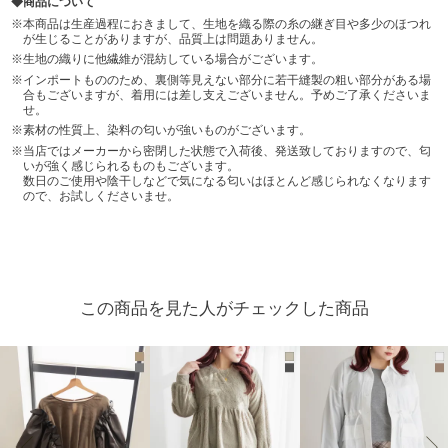
商品について
本商品は生産過程におきまして、生地を織る際の糸の継ぎ目や多少のほつれ
が生じることがありますが、品質上は問題ありません。
生地の織りに他繊維が混紡している場合がございます。
インポートもののため、裏側等見えない部分に若干縫製の粗い部分がある場
合もございますが、着用には差し支えございません。予めご了承くださいま
せ。
素材の性質上、染料の匂いが強いものがございます。
当店ではメーカーから密閉した状態で入荷後、発送致しておりますので、匂
いが強く感じられるものもございます。
数日のご使用や陰干しなどで気になる匂いはほとんど感じられなくなります
ので、お試しくださいませ。
この商品を見た人がチェックした商品