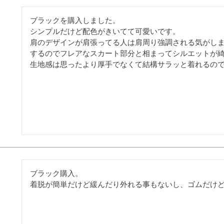
ブラックを購入しました。

シンプルだけど配色がきいてて可愛いです。

肩のデザインが肩張ってる人は肩周り強調される気がし
するのでフレアなスカート部分と相まってシルエットが綺
生地感は思ったより厚手でなくて結構サラッと着れるの
ブラック購入。

着脱が簡単だけど緩んだり外れる事もないし、ゴムだけ