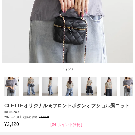
1
/
29
CLETTEオリジナル★フロントボタンオフショル風ニット
b8a192009
2025年5月上旬販売価格
¥
4,950
¥
2,420
24
ポイント獲得