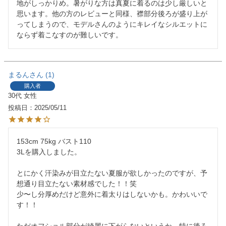
地がしっかりめ。暑がりな方は真夏に着るのは少し厳しいと
思います。他の方のレビューと同様、襟部分後ろが盛り上が
ってしまうので、モデルさんのようにキレイなシルエットに
ならず着こなすのが難しいです。
まるん
1
購入者
30代
女性
投稿日
2025/05/11
153cm 75kg バスト110

3Lを購入しました。

とにかく汗染みが目立たない夏服が欲しかったのですが、予
想通り目立たない素材感でした！！笑

少〜し分厚めだけど意外に着太りはしないかも。かわいいで
す！！
