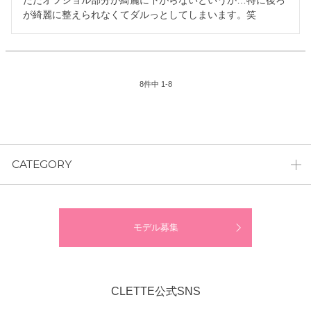
ただオフショル部分が綺麗に下がらないというか…特に後ろ
が綺麗に整えられなくてダルっとしてしまいます。笑
8
件中
1
-
8
CATEGORY
モデル募集
CLETTE公式SNS