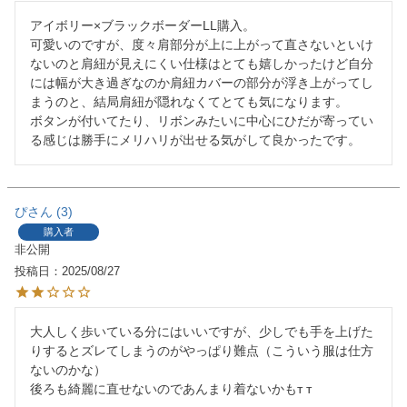
アイボリー×ブラックボーダーLL購入。

可愛いのですが、度々肩部分が上に上がって直さないといけ
ないのと肩紐が見えにくい仕様はとても嬉しかったけど自分
には幅が大き過ぎなのか肩紐カバーの部分が浮き上がってし
まうのと、結局肩紐が隠れなくてとても気になります。

ボタンが付いてたり、リボンみたいに中心にひだが寄ってい
る感じは勝手にメリハリが出せる気がして良かったです。
ぴ
3
購入者
非公開
投稿日
2025/08/27
大人しく歩いている分にはいいですが、少しでも手を上げた
りするとズレてしまうのがやっぱり難点（こういう服は仕方
ないのかな）

後ろも綺麗に直せないのであんまり着ないかも‬т т