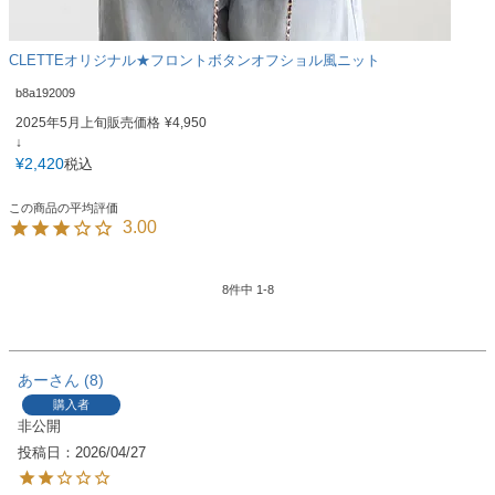
CLETTEオリジナル★フロントボタンオフショル風ニット
b8a192009
2025年5月上旬販売価格
¥
4,950
↓
¥
2,420
税込
3.00
8
件中
1
-
8
あー
8
購入者
非公開
投稿日
2026/04/27