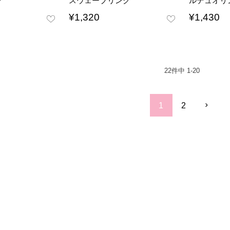
グ
スウェーブリング
ルデュオリ
¥
1,320
¥
1,430
22
件中
1
-
20
1
2