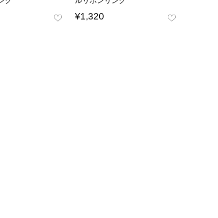
ング
ルリボンリング
¥
1,320