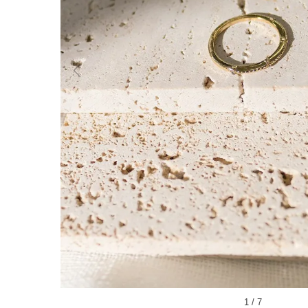
1
/
7