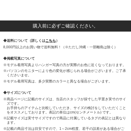
購入前に必ずご確認ください。
送料について（詳しくは
こちら
）
8,000円以上のお買い物で送料無料！（※ただし沖縄・一部離島は除く）
掲載写真について
モデル着用写真よりハンガー写真の方が実際のお色に近くなっております。
パソコンのモニターにより色の変化が感じられる場合がございます。ご了承
くださいませ。
モデル着用写真は、多少実際のカラーと異なる場合がございます。
サイズについて
商品ページに記載のサイズは、当店のスタッフが採寸した平置き実寸のサイ
ズです。
お手持ちのアイテムと比較していただき、サイズの検討をしていただくこと
をオススメしております。表記の単位はcm(センチメートル) です。
記載サイズは実寸サイズですので商品に付属しているタグの表記とは異なり
ます。
記載の商品寸法は目安ですので、1～2cm程度、若干の誤差がある場合がご