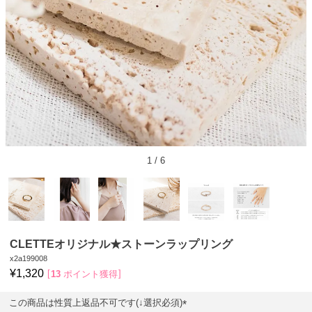
1
/
6
CLETTEオリジナル★ストーンラップリング
x2a199008
¥
1,320
13
ポイント獲得
この商品は性質上返品不可です(↓選択必須)