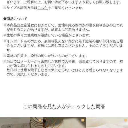
ざいます。ご理解の上、お買い求め下さいますよう宜しくお願い致します。
サイズの計測方法は
こちら
をご確認くださいませ。
商品について
本商品は生産過程におきまして、生地を織る際の糸の継ぎ目や多少のほつれ
が生じることがありますが、品質上は問題ありません。
生地の織りに他繊維が混紡している場合がございます。
インポートもののため、裏側等見えない部分に若干縫製の粗い部分がある場
合もございますが、着用には差し支えございません。予めご了承くださいま
せ。
素材の性質上、染料の匂いが強いものがございます。
当店ではメーカーから密閉した状態で入荷後、発送致しておりますので、匂
いが強く感じられるものもございます。
数日のご使用や陰干しなどで気になる匂いはほとんど感じられなくなります
ので、お試しくださいませ。
この商品を見た人がチェックした商品