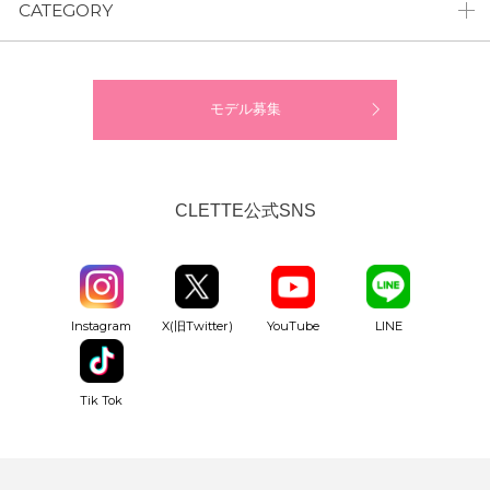
CATEGORY
モデル募集
CLETTE公式SNS
YouTube
Instagram
X(旧Twitter)
LINE
Tik Tok