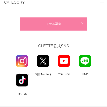
CATEGORY
モデル募集
CLETTE公式SNS
YouTube
Instagram
X(旧Twitter)
LINE
Tik Tok