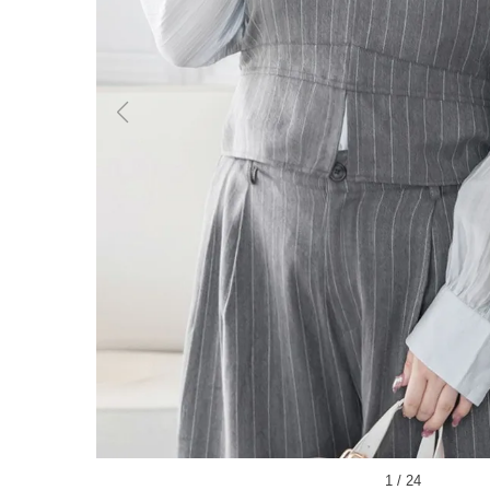
1
/
24