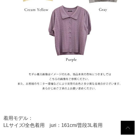
着用モデル：
LLサイズ/全色着用 juri：161cm/普段3L着用