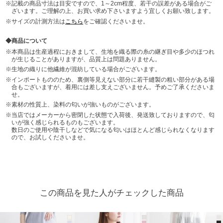
記載の商品寸法は目安ですので、1～2cm程度、若干の誤差がある場合がご
ざいます。ご理解の上、お買い求め下さいますよう宜しくお願い致します。
サイズの計測方法は
こちら
をご確認くださいませ。
商品について
本商品は生産過程におきまして、生地を織る際の糸の継ぎ目や多少のほつれ
が生じることがありますが、品質上は問題ありません。
生地の織りに他繊維が混紡している場合がございます。
インポートもののため、裏側等見えない部分に若干縫製の粗い部分がある場
合もございますが、着用には差し支えございません。予めご了承くださいま
せ。
素材の性質上、染料の匂いが強いものがございます。
当店ではメーカーから密閉した状態で入荷後、発送致しておりますので、匂
いが強く感じられるものもございます。
数日のご使用や陰干しなどで気になる匂いはほとんど感じられなくなります
ので、お試しくださいませ。
この商品を見た人がチェックした商品