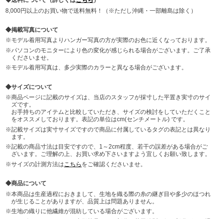
送料について（詳しくは
こちら
）
8,000円以上のお買い物で送料無料！（※ただし沖縄・一部離島は除く）
掲載写真について
モデル着用写真よりハンガー写真の方が実際のお色に近くなっております。
パソコンのモニターにより色の変化が感じられる場合がございます。ご了承
くださいませ。
モデル着用写真は、多少実際のカラーと異なる場合がございます。
サイズについて
商品ページに記載のサイズは、当店のスタッフが採寸した平置き実寸のサイ
ズです。
お手持ちのアイテムと比較していただき、サイズの検討をしていただくこと
をオススメしております。表記の単位はcm(センチメートル) です。
記載サイズは実寸サイズですので商品に付属しているタグの表記とは異なり
ます。
記載の商品寸法は目安ですので、1～2cm程度、若干の誤差がある場合がご
ざいます。ご理解の上、お買い求め下さいますよう宜しくお願い致します。
サイズの計測方法は
こちら
をご確認くださいませ。
商品について
本商品は生産過程におきまして、生地を織る際の糸の継ぎ目や多少のほつれ
が生じることがありますが、品質上は問題ありません。
生地の織りに他繊維が混紡している場合がございます。