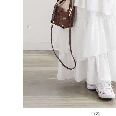
1
/
22