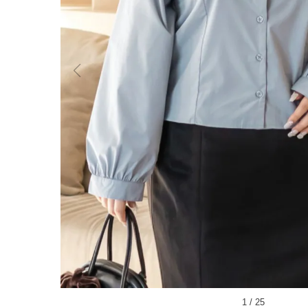
1
/
25