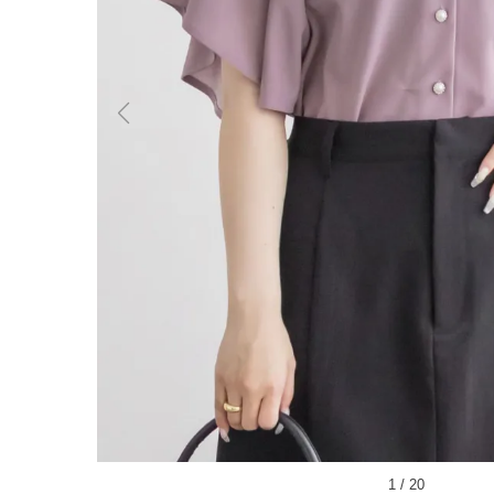
1
/
20