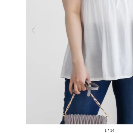
1
/
14