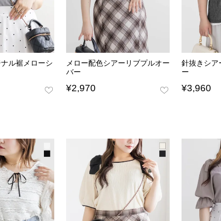
リジナル裾メローシ
メロー配色シアーリブプルオー
針抜きシア
バー
ー
¥
2,970
¥
3,960