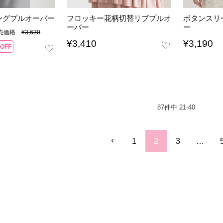
ングプルオーバー
フロッキー花柄切替リブプルオ
ボタンスリ
ーバー
ー
販売価格
¥
3,630
¥
3,410
¥
3,190
OFF
87
件中
21
-
40
1
2
3
…