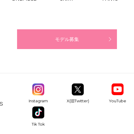
モデル募集
YouTube
Instagram
X(旧Twitter)
S
Tik Tok