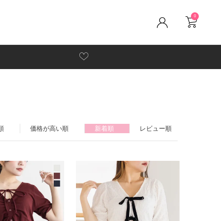
0
順
価格が高い順
新着順
レビュー順