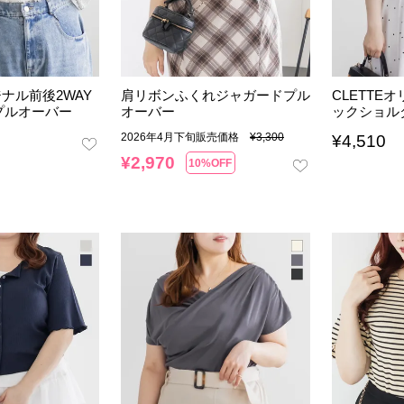
ジナル前後2WAY
肩リボンふくれジャガードプル
CLETTE
プルオーバー
オーバー
ックショル
2026年4月下旬販売価格
¥
3,300
¥
4,510
¥
2,970
10%OFF