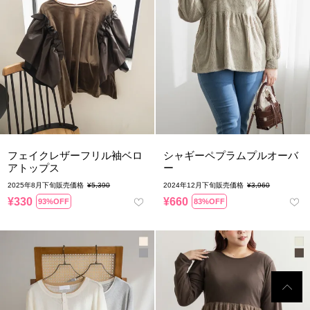
フェイクレザーフリル袖ベロ
シャギーペプラムプルオーバ
アトップス
ー
2025年8月下旬販売価格
¥
5,390
2024年12月下旬販売価格
¥
3,960
¥
330
¥
660
93%OFF
83%OFF