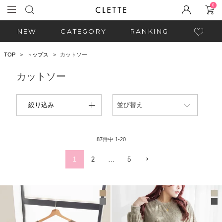
0
NEW
CATEGORY
RANKING
TOP
トップス
カットソー
カットソー
絞り込み
並び替え
87
件中
1
-
20
1
2
…
5