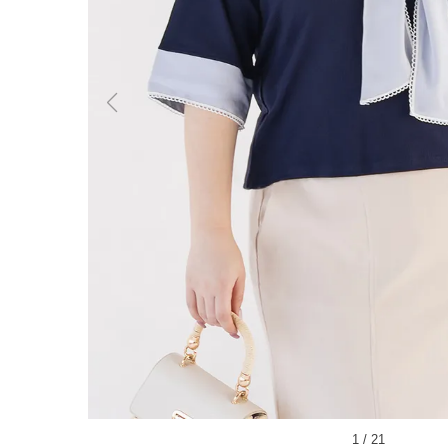
1
/
21