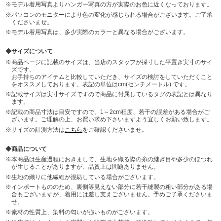
モデル着用写真よりハンガー写真の方が実際のお色に近くなっております。
パソコンのモニターにより色の変化が感じられる場合がございます。ご了承
くださいませ。
モデル着用写真は、多少実際のカラーと異なる場合がございます。
サイズについて
商品ページに記載のサイズは、当店のスタッフが採寸した平置き実寸のサイ
ズです。
お手持ちのアイテムと比較していただき、サイズの検討をしていただくこと
をオススメしております。表記の単位はcm(センチメートル) です。
記載サイズは実寸サイズですので商品に付属しているタグの表記とは異なり
ます。
記載の商品寸法は目安ですので、1～2cm程度、若干の誤差がある場合がご
ざいます。ご理解の上、お買い求め下さいますよう宜しくお願い致します。
サイズの計測方法は
こちら
をご確認くださいませ。
商品について
本商品は生産過程におきまして、生地を織る際の糸の継ぎ目や多少のほつれ
が生じることがありますが、品質上は問題ありません。
生地の織りに他繊維が混紡している場合がございます。
インポートもののため、裏側等見えない部分に若干縫製の粗い部分がある場
合もございますが、着用には差し支えございません。予めご了承くださいま
せ。
素材の性質上、染料の匂いが強いものがございます。