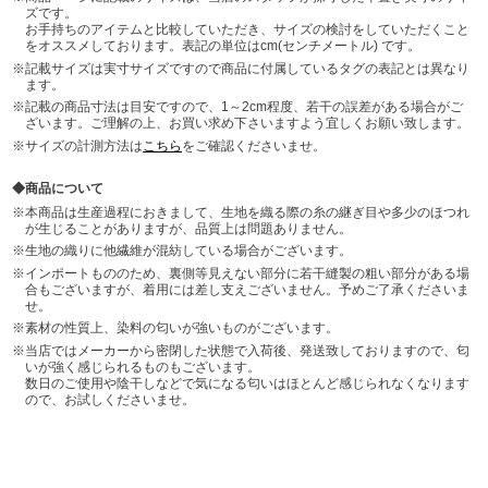
ズです。
お手持ちのアイテムと比較していただき、サイズの検討をしていただくこと
をオススメしております。表記の単位はcm(センチメートル) です。
記載サイズは実寸サイズですので商品に付属しているタグの表記とは異なり
ます。
記載の商品寸法は目安ですので、1～2cm程度、若干の誤差がある場合がご
ざいます。ご理解の上、お買い求め下さいますよう宜しくお願い致します。
サイズの計測方法は
こちら
をご確認くださいませ。
商品について
本商品は生産過程におきまして、生地を織る際の糸の継ぎ目や多少のほつれ
が生じることがありますが、品質上は問題ありません。
生地の織りに他繊維が混紡している場合がございます。
インポートもののため、裏側等見えない部分に若干縫製の粗い部分がある場
合もございますが、着用には差し支えございません。予めご了承くださいま
せ。
素材の性質上、染料の匂いが強いものがございます。
当店ではメーカーから密閉した状態で入荷後、発送致しておりますので、匂
いが強く感じられるものもございます。
数日のご使用や陰干しなどで気になる匂いはほとんど感じられなくなります
ので、お試しくださいませ。