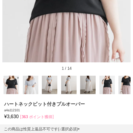
1
/
14
ハートネックビット付きプルオーバー
a4a112101
¥
3,630
363
ポイント獲得
この商品は性質上返品不可です(↓選択必須)