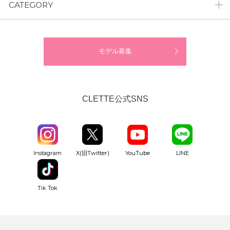
CATEGORY
モデル募集
CLETTE公式SNS
YouTube
Instagram
X(旧Twitter)
LINE
Tik Tok