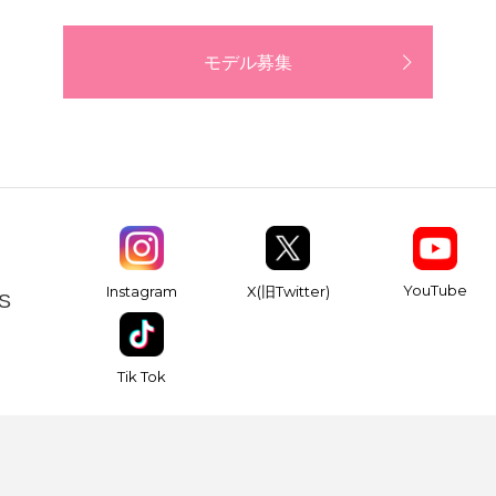
モデル募集
YouTube
Instagram
X(旧Twitter)
S
Tik Tok