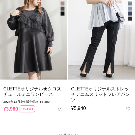
CLETTEオリジナル★クロス
CLETTEオリジナルストレッ
チュールミニワンピース
チデニムスリットフレアパン
ツ
2024年12月上旬販売価格
¥
6,380
¥
5,940
¥
3,960
37%OFF
389
件中
1
-
20