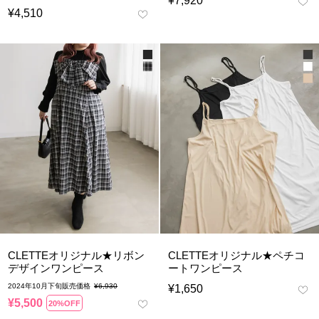
¥
7,920
¥
4,510
CLETTEオリジナル★リボン
CLETTEオリジナル★ペチコ
デザインワンピース
ートワンピース
2024年10月下旬販売価格
¥
6,930
¥
1,650
¥
5,500
20%OFF