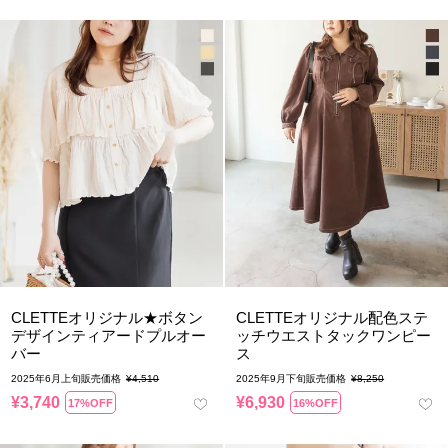
CLETTEオリジナル★ボタン
CLETTEオリジナル配色ステ
デザインティアードプルオー
ッチウエストタックワンピー
バー
ス
2025年6月上旬販売価格
¥
4,510
2025年9月下旬販売価格
¥
8,250
¥
3,740
¥
6,930
17%OFF
16%OFF