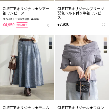
CLETTEオリジナル★シアー
CLETTEオリジナルプリーツ
袖ワンピース
配色ベルト付き半袖ワンピー
ス
2024年1月下旬販売価格
¥
6,930
¥
7,920
¥
4,950
28%OFF
CLETTEオリジナル★デニム
CLETTEオリジナル★フロン