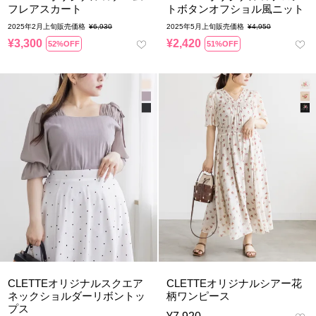
フレアスカート
トボタンオフショル風ニット
2025年2月上旬販売価格
¥
6,930
2025年5月上旬販売価格
¥
4,950
¥
3,300
¥
2,420
52%OFF
51%OFF
CLETTEオリジナルスクエア
CLETTEオリジナルシアー花
ネックショルダーリボントッ
柄ワンピース
プス