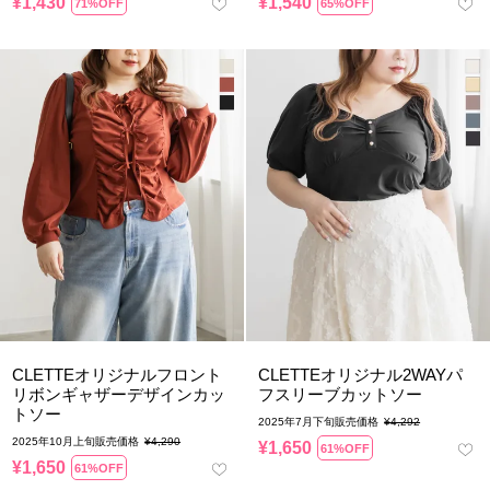
¥
1,430
¥
1,540
71%OFF
65%OFF
CLETTEオリジナルフロント
CLETTEオリジナル2WAYパ
リボンギャザーデザインカッ
フスリーブカットソー
トソー
2025年7月下旬販売価格
¥
4,292
2025年10月上旬販売価格
¥
4,290
¥
1,650
61%OFF
¥
1,650
61%OFF