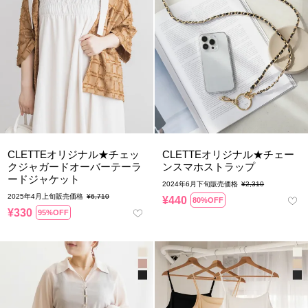
CLETTEオリジナル★チェッ
CLETTEオリジナル★チェー
クジャガードオーバーテーラ
ンスマホストラップ
ードジャケット
2024年6月下旬販売価格
¥
2,310
2025年4月上旬販売価格
¥
6,710
¥
440
80%OFF
¥
330
95%OFF