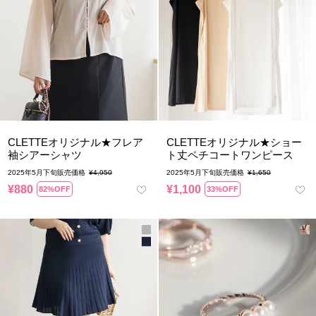
CLETTEオリジナル★フレア
CLETTEオリジナル★ショー
袖シアーシャツ
ト丈ペチコートワンピース
2025年5月下旬販売価格
¥
4,950
2025年5月下旬販売価格
¥
1,650
¥
880
¥
1,100
82%OFF
33%OFF