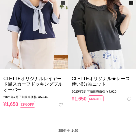
CLETTEオリジナルレイヤー
CLETTEオリジナル★レース
ド風スカーフドッキングプル
使い6分袖ニット
オーバー
2025年3月下旬販売価格
¥
4,620
2025年7月下旬販売価格
¥
5,940
¥
1,650
64%OFF
¥
1,650
72%OFF
389
件中
1
-
20