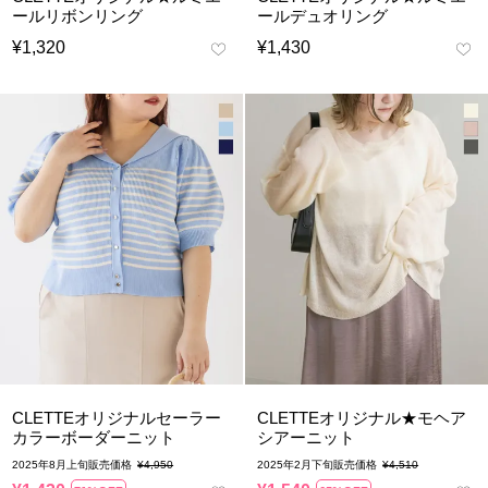
ールリボンリング
ールデュオリング
¥
1,320
¥
1,430
CLETTEオリジナルセーラー
CLETTEオリジナル★モヘア
カラーボーダーニット
シアーニット
2025年8月上旬販売価格
¥
4,950
2025年2月下旬販売価格
¥
4,510