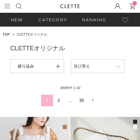
0
NEW
CATEGORY
RANKING
TOP
CLETTEオリジナル
CLETTEオリジナル
絞り込み
並び替え
389
件中
1
-
20
1
2
…
20