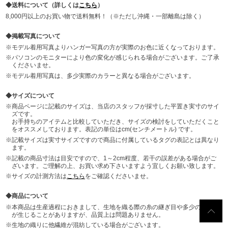
送料について（詳しくは
こちら
）
8,000円以上のお買い物で送料無料！（※ただし沖縄・一部離島は除く）
掲載写真について
モデル着用写真よりハンガー写真の方が実際のお色に近くなっております。
パソコンのモニターにより色の変化が感じられる場合がございます。ご了承
くださいませ。
モデル着用写真は、多少実際のカラーと異なる場合がございます。
サイズについて
商品ページに記載のサイズは、当店のスタッフが採寸した平置き実寸のサイ
ズです。
お手持ちのアイテムと比較していただき、サイズの検討をしていただくこと
をオススメしております。表記の単位はcm(センチメートル) です。
記載サイズは実寸サイズですので商品に付属しているタグの表記とは異なり
ます。
記載の商品寸法は目安ですので、1～2cm程度、若干の誤差がある場合がご
ざいます。ご理解の上、お買い求め下さいますよう宜しくお願い致します。
サイズの計測方法は
こちら
をご確認くださいませ。
商品について
本商品は生産過程におきまして、生地を織る際の糸の継ぎ目や多少のほつれ
が生じることがありますが、品質上は問題ありません。
生地の織りに他繊維が混紡している場合がございます。