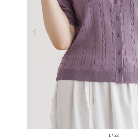
1
/
22