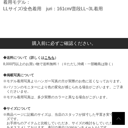
着用モデル：
LLサイズ/全色着用 juri：161cm/普段LL~3L着用
購入前に必ずご確認ください。
送料について（詳しくは
こちら
）
8,000円以上のお買い物で送料無料！（※ただし沖縄・一部離島は除く）
掲載写真について
モデル着用写真よりハンガー写真の方が実際のお色に近くなっております。
パソコンのモニターにより色の変化が感じられる場合がございます。ご了承
くださいませ。
モデル着用写真は、多少実際のカラーと異なる場合がございます。
サイズについて
商品ページに記載のサイズは、当店のスタッフが採寸した平置き実寸のサイ
ズです。
お手持ちのアイテムと比較していただき、サイズの検討をしていただくこと
をオススメしております。表記の単位はcm(センチメートル) です。