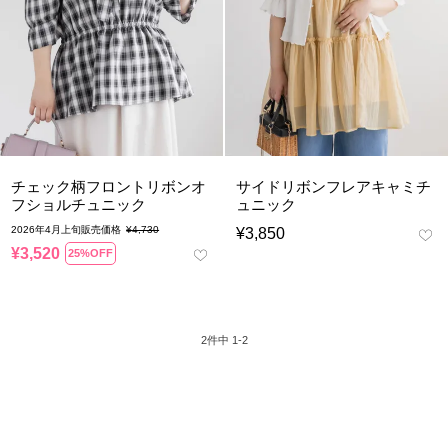
チェック柄フロントリボンオ
サイドリボンフレアキャミチ
フショルチュニック
ュニック
2026年4月上旬販売価格
¥
4,730
¥
3,850
¥
3,520
25%OFF
2
件中
1
-
2