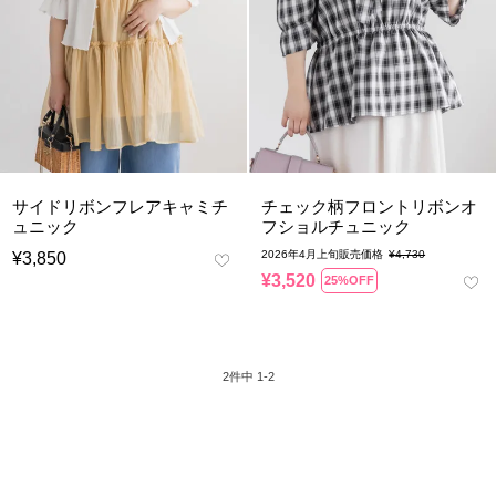
サイドリボンフレアキャミチ
チェック柄フロントリボンオ
ュニック
フショルチュニック
2026年4月上旬販売価格
¥
4,730
¥
3,850
¥
3,520
25%OFF
2
件中
1
-
2