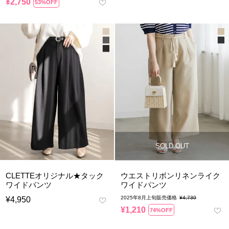
¥
2,750
53%OFF
SOLD OUT
CLETTEオリジナル★タック
ウエストリボンリネンライク
ワイドパンツ
ワイドパンツ
2025年8月上旬販売価格
¥
4,730
¥
4,950
¥
1,210
74%OFF