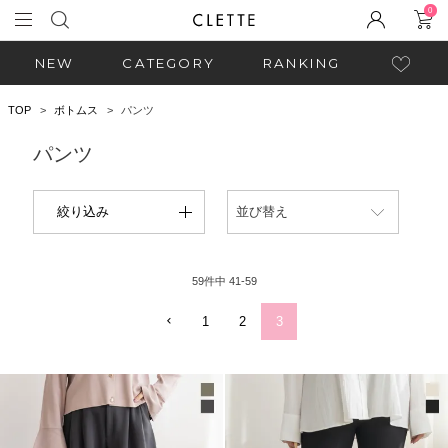
0
NEW
CATEGORY
RANKING
TOP
ボトムス
パンツ
パンツ
絞り込み
並び替え
59
件中
41
-
59
1
2
3