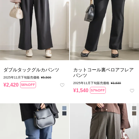
ダブルタックグルカパンツ
カットコール裏ベロアフレア
パンツ
2025年11月下旬販売価格
¥
5,500
2025年11月下旬販売価格
¥
3,630
¥
2,420
56%OFF
¥
1,540
57%OFF