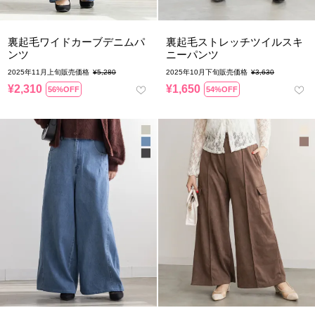
裏起毛ワイドカーブデニムパ
裏起毛ストレッチツイルスキ
ンツ
ニーパンツ
2025年11月上旬販売価格
¥
5,280
2025年10月下旬販売価格
¥
3,630
¥
2,310
¥
1,650
56%OFF
54%OFF