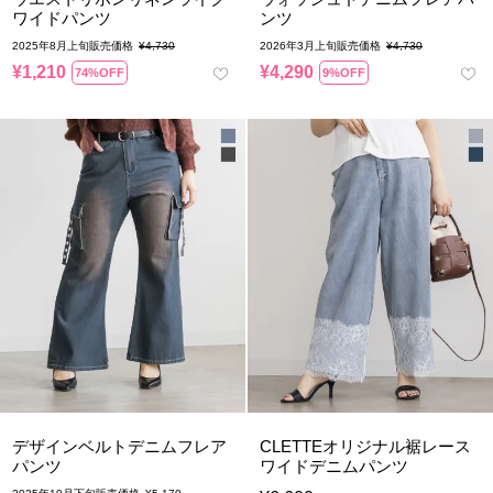
ワイドパンツ
ンツ
2025年8月上旬販売価格
¥
4,730
2026年3月上旬販売価格
¥
4,730
¥
1,210
¥
4,290
74%OFF
9%OFF
デザインベルトデニムフレア
CLETTEオリジナル裾レース
パンツ
ワイドデニムパンツ