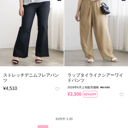
ストレッチデニムフレアパン
ラップタイライクシアーワイ
ツ
ドパンツ
2026年6月上旬販売価格
¥
5,720
¥
4,510
¥
3,300
42%OFF
61
件中
1
-
20