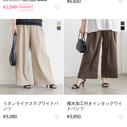
2025年10月下旬販売価格
¥
5,170
¥
6,600
¥
1,540
70%OFF
リネンライクスラブワイドパ
撥水加工付きインタックワイ
ンツ
ドパンツ
¥
3,080
¥
3,850