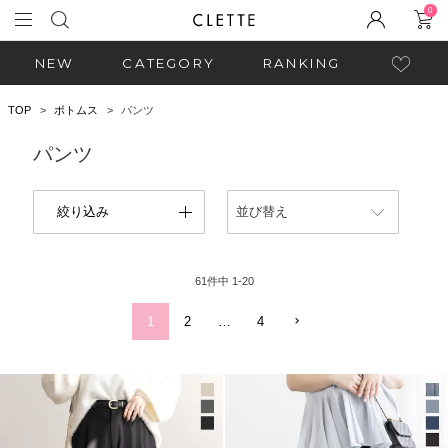
0
NEW
CATEGORY
RANKING
TOP
ボトムス
パンツ
パンツ
絞り込み
並び替え
61
件中
1
-
20
1
2
…
4