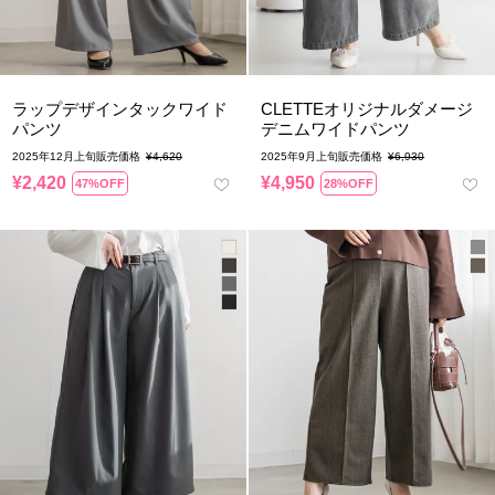
ラップデザインタックワイド
CLETTEオリジナルダメージ
パンツ
デニムワイドパンツ
2025年12月上旬販売価格
¥
4,620
2025年9月上旬販売価格
¥
6,930
¥
2,420
¥
4,950
47%OFF
28%OFF